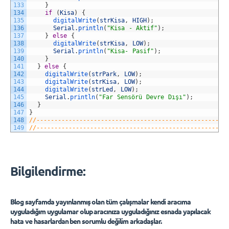
133
}
134
if
(
Kisa
)
{
135
digitalWrite
(
strKisa
,
HIGH
)
;
136
Serial
.
println
(
"Kisa - Aktif"
)
;
137
}
else
{
138
digitalWrite
(
strKisa
,
LOW
)
;
139
Serial
.
println
(
"Kisa- Pasif"
)
;
140
}
141
}
else
{
142
digitalWrite
(
strPark
,
LOW
)
;
143
digitalWrite
(
strKisa
,
LOW
)
;
144
digitalWrite
(
strLed
,
LOW
)
;
145
Serial
.
println
(
"Far Sensörü Devre Dışı"
)
;
146
}
147
}
148
//-----------------------------------------------------
149
//-----------------------------------------------------
Bilgilendirme:
Blog sayfamda yayınlanmış olan tüm çalışmalar kendi aracıma
uyguladığım uygulamar olup aracınıza uyguladığınız esnada yapılacak
hata ve hasarlardan ben sorumlu değilim arkadaşlar.