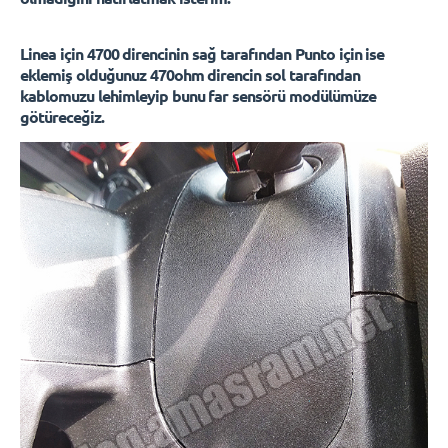
Linea için 4700 direncinin sağ tarafından Punto için ise
eklemiş olduğunuz 470ohm direncin sol tarafından
kablomuzu lehimleyip bunu far sensörü modülümüze
götüreceğiz.