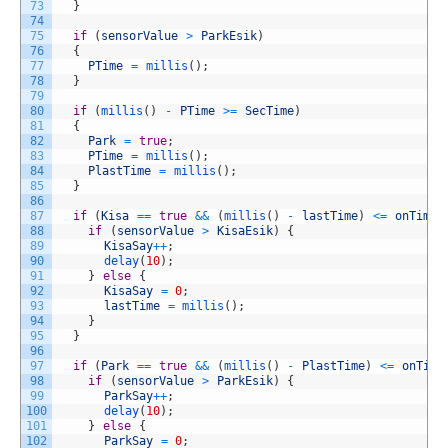
73
}
74
75
if
(
sensorValue
>
ParkEsik
)
76
{
77
PTime
=
millis
(
)
;
78
}
79
80
if
(
millis
(
)
-
PTime
>=
SecTime
)
81
{
82
Park
=
true
;
83
PTime
=
millis
(
)
;
84
PlastTime
=
millis
(
)
;
85
}
86
87
if
(
Kisa
==
true
&&
(
millis
(
)
-
lastTime
)
<=
onTime
)
88
if
(
sensorValue
>
KisaEsik
)
{
89
KisaSay
++
;
90
delay
(
10
)
;
91
}
else
{
92
KisaSay
=
0
;
93
lastTime
=
millis
(
)
;
94
}
95
}
96
97
if
(
Park
==
true
&&
(
millis
(
)
-
PlastTime
)
<=
onTime
98
if
(
sensorValue
>
ParkEsik
)
{
99
ParkSay
++
;
100
delay
(
10
)
;
101
}
else
{
102
ParkSay
=
0
;