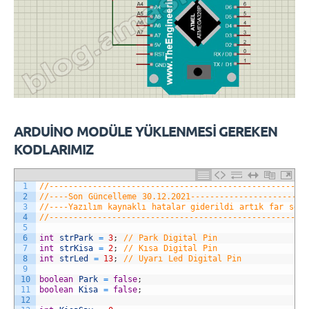
ARDUİNO MODÜLE YÜKLENMESİ GEREKEN
KODLARIMIZ
1
//-----------------------------------------------------
2
//----Son Güncelleme 30.12.2021------------------------
3
//----Yazılım kaynaklı hatalar giderildi artık far sens
4
//-----------------------------------------------------
5
6
int
strPark
=
3
;
// Park Digital Pin
7
int
strKisa
=
2
;
// Kısa Digital Pin
8
int
strLed
=
13
;
// Uyarı Led Digital Pin
9
10
boolean
Park
=
false
;
11
boolean
Kisa
=
false
;
12