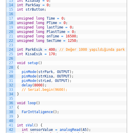
13
int
KisaSay
=
0
;
14
int
ParkSay
=
0
;
15
int
strButton
;
16
17
unsigned
long
Time
=
0
;
18
unsigned
long
PTime
=
0
;
19
unsigned
long
lastTime
=
0
;
20
unsigned
long
PlastTime
=
0
;
21
unsigned
long
onTime
=
16500
;
22
unsigned
long
SecTime
=
1250
;
23
24
int
ParkEsik
=
400
;
// Değer 1000 yapıldığında park ay
25
int
KisaEsik
=
170
;
26
27
void
setup
(
)
28
{
29
pinMode
(
strPark
,
OUTPUT
)
;
30
pinMode
(
strKisa
,
OUTPUT
)
;
31
pinMode
(
strLed
,
OUTPUT
)
;
32
delay
(
8000
)
;
33
// Serial.begin(9600);
34
}
35
36
void
loop
(
)
37
{
38
FarInttaligence
(
)
;
39
}
40
41
int
sVal
(
)
{
42
int
sensorValue
=
analogRead
(
A5
)
;