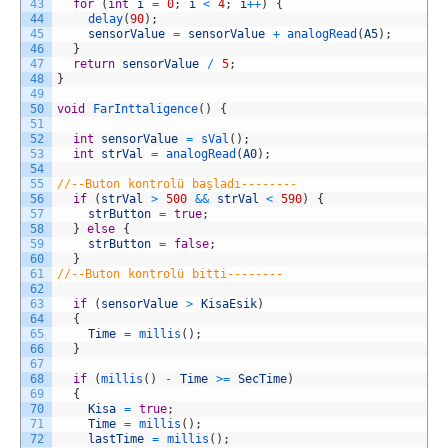
43
for
(
int
i
=
0
;
i
<
4
;
i
++
)
{
44
delay
(
90
)
;
45
sensorValue
=
sensorValue
+
analogRead
(
A5
)
;
46
}
47
return
sensorValue
/
5
;
48
}
49
50
void
FarInttaligence
(
)
{
51
52
int
sensorValue
=
sVal
(
)
;
53
int
strVal
=
analogRead
(
A0
)
;
54
55
//--Buton kontrolü başladı--------
56
if
(
strVal
>
500
&&
strVal
<
590
)
{
57
strButton
=
true
;
58
}
else
{
59
strButton
=
false
;
60
}
61
//--Buton kontrolü bitti--------
62
63
if
(
sensorValue
>
KisaEsik
)
64
{
65
Time
=
millis
(
)
;
66
}
67
68
if
(
millis
(
)
-
Time
>=
SecTime
)
69
{
70
Kisa
=
true
;
71
Time
=
millis
(
)
;
72
lastTime
=
millis
(
)
;