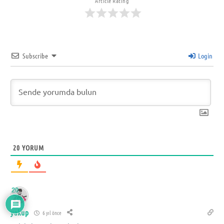
Article Rating
Subscribe
Login
20
YORUM
20
yakup
6 yıl önce