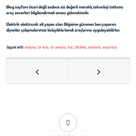
‌Blog sayfam ticari değil sadece siz değerli meraklı, teknoloji tutkunu
araç severleri bilgilendirmek amacı gütmektedir.
‌Elektrik elektronik alt yapısı olan Bilgisine güvenen ben yaparım
diyenler çalışmalarımızı kolaylıkla kendi araçlarına uygulayabilirler.
Tagged with:
Arduino
,
far kolu
,
far sensörü
,
Fiat
,
ORJİNAL
,
otomatik
,
sinyal kolu
0