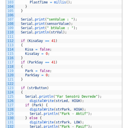
103
PlastTime
=
millis
(
)
;
104
}
105
}
106
107
Serial
.
print
(
"senValue : "
)
;
108
Serial
.
print
(
sensorValue
)
;
109
Serial
.
print
(
" btValue : "
)
;
110
Serial
.
println
(
strVal
)
;
111
112
if
(
KisaSay
==
41
)
113
{
114
Kisa
=
false
;
115
KisaSay
=
0
;
116
}
117
if
(
ParkSay
==
41
)
118
{
119
Park
=
false
;
120
ParkSay
=
0
;
121
}
122
123
if
(
strButton
)
124
{
125
Serial
.
println
(
"Far Sensörü Devrede"
)
;
126
digitalWrite
(
strLed
,
HIGH
)
;
127
if
(
Park
)
{
128
digitalWrite
(
strPark
,
HIGH
)
;
129
Serial
.
println
(
"Park - Aktif"
)
;
130
}
else
{
131
digitalWrite
(
strPark
,
LOW
)
;
132
Serial
.
println
(
"Park - Pasif"
)
;