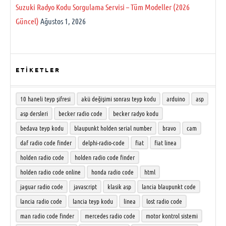
Suzuki Radyo Kodu Sorgulama Servisi – Tüm Modeller (2026
Güncel)
Ağustos 1, 2026
ETİKETLER
10 haneli teyp şifresi
akü değişimi sonrası teyp kodu
arduino
asp
asp dersleri
becker radio code
becker radyo kodu
bedava teyp kodu
blaupunkt holden serial number
bravo
cam
daf radio code finder
delphi-radio-code
fiat
fiat linea
holden radio code
holden radio code finder
holden radio code online
honda radio code
html
jaguar radio code
javascript
klasik asp
lancia blaupunkt code
lancia radio code
lancia teyp kodu
linea
lost radio code
man radio code finder
mercedes radio code
motor kontrol sistemi