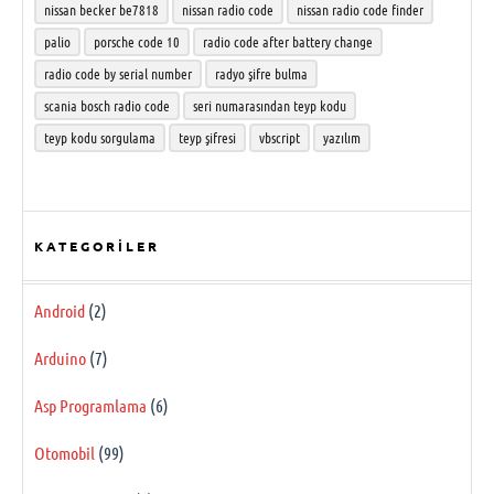
nissan becker be7818
nissan radio code
nissan radio code finder
palio
porsche code 10
radio code after battery change
radio code by serial number
radyo şifre bulma
scania bosch radio code
seri numarasından teyp kodu
teyp kodu sorgulama
teyp şifresi
vbscript
yazılım
KATEGORILER
Android
(2)
Arduino
(7)
Asp Programlama
(6)
Otomobil
(99)