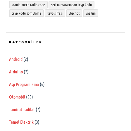
scania bosch radio code
seri numarasından teyp kodu
teyp kodu sorgulama
teyp şifresi
vbscript
yazılım
KATEGORILER
Android
(2)
Arduino
(7)
Asp Programlama
(6)
Otomobil
(99)
Tamirat Tadilat
(7)
Temel Elektrik
(3)