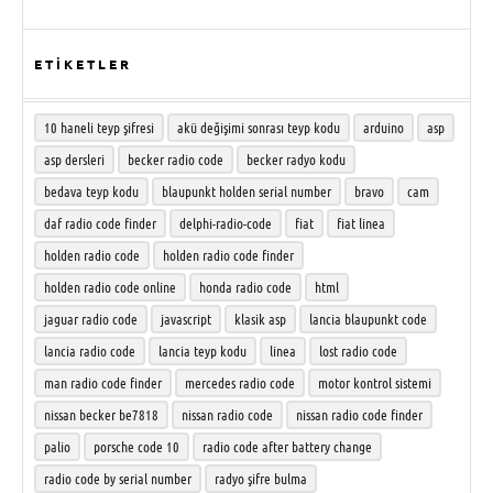
ETİKETLER
10 haneli teyp şifresi
akü değişimi sonrası teyp kodu
arduino
asp
asp dersleri
becker radio code
becker radyo kodu
bedava teyp kodu
blaupunkt holden serial number
bravo
cam
daf radio code finder
delphi-radio-code
fiat
fiat linea
holden radio code
holden radio code finder
holden radio code online
honda radio code
html
jaguar radio code
javascript
klasik asp
lancia blaupunkt code
lancia radio code
lancia teyp kodu
linea
lost radio code
man radio code finder
mercedes radio code
motor kontrol sistemi
nissan becker be7818
nissan radio code
nissan radio code finder
palio
porsche code 10
radio code after battery change
radio code by serial number
radyo şifre bulma