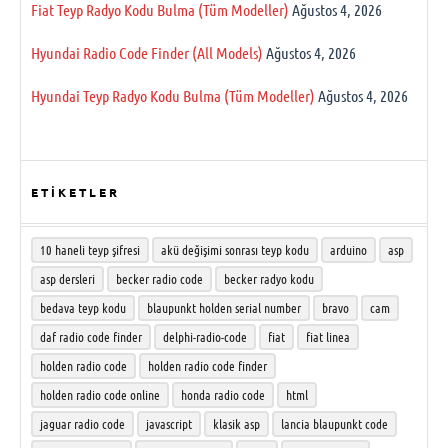
Fiat Teyp Radyo Kodu Bulma (Tüm Modeller)
Ağustos 4, 2026
Hyundai Radio Code Finder (All Models)
Ağustos 4, 2026
Hyundai Teyp Radyo Kodu Bulma (Tüm Modeller)
Ağustos 4, 2026
ETİKETLER
10 haneli teyp şifresi
akü değişimi sonrası teyp kodu
arduino
asp
asp dersleri
becker radio code
becker radyo kodu
bedava teyp kodu
blaupunkt holden serial number
bravo
cam
daf radio code finder
delphi-radio-code
fiat
fiat linea
holden radio code
holden radio code finder
holden radio code online
honda radio code
html
jaguar radio code
javascript
klasik asp
lancia blaupunkt code