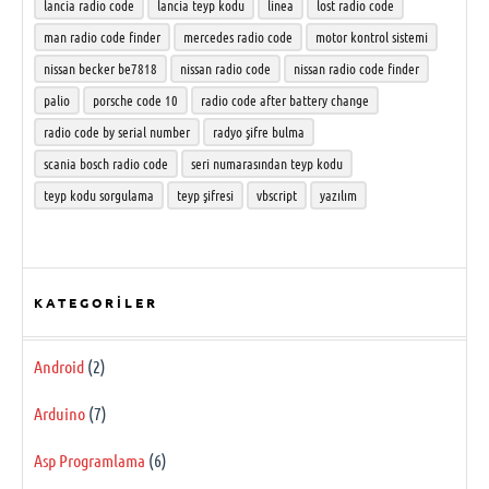
lancia radio code
lancia teyp kodu
linea
lost radio code
man radio code finder
mercedes radio code
motor kontrol sistemi
nissan becker be7818
nissan radio code
nissan radio code finder
palio
porsche code 10
radio code after battery change
radio code by serial number
radyo şifre bulma
scania bosch radio code
seri numarasından teyp kodu
teyp kodu sorgulama
teyp şifresi
vbscript
yazılım
KATEGORILER
Android
(2)
Arduino
(7)
Asp Programlama
(6)