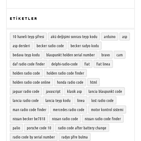
ETİKETLER
10 haneli teyp şifresi
akü değişimi sonrası teyp kodu
arduino
asp
asp dersleri
becker radio code
becker radyo kodu
bedava teyp kodu
blaupunkt holden serial number
bravo
cam
daf radio code finder
delphi-radio-code
fiat
fiat linea
holden radio code
holden radio code finder
holden radio code online
honda radio code
html
jaguar radio code
javascript
klasik asp
lancia blaupunkt code
lancia radio code
lancia teyp kodu
linea
lost radio code
man radio code finder
mercedes radio code
motor kontrol sistemi
nissan becker be7818
nissan radio code
nissan radio code finder
palio
porsche code 10
radio code after battery change
radio code by serial number
radyo şifre bulma