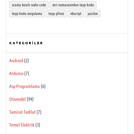
scania bosch radio code
seri numarasından teyp kodu
teyp kodu sorgulama
teyp şifresi
vbscript
yazılım
KATEGORILER
Android
(2)
Arduino
(7)
Asp Programlama
(6)
Otomobil
(99)
Tamirat Tadilat
(7)
Temel Elektrik
(3)