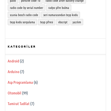
palio
porsche code 10
radio code after battery change
radio code by serial number
radyo şifre bulma
scania bosch radio code
seri numarasından teyp kodu
teyp kodu sorgulama
teyp şifresi
vbscript
yazılım
KATEGORILER
Android
(2)
Arduino
(7)
Asp Programlama
(6)
Otomobil
(99)
Tamirat Tadilat
(7)