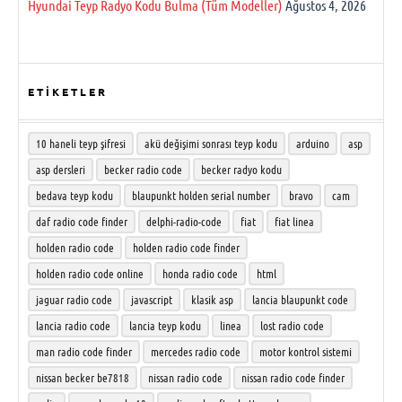
Hyundai Teyp Radyo Kodu Bulma (Tüm Modeller)
Ağustos 4, 2026
ETİKETLER
10 haneli teyp şifresi
akü değişimi sonrası teyp kodu
arduino
asp
asp dersleri
becker radio code
becker radyo kodu
bedava teyp kodu
blaupunkt holden serial number
bravo
cam
daf radio code finder
delphi-radio-code
fiat
fiat linea
holden radio code
holden radio code finder
holden radio code online
honda radio code
html
jaguar radio code
javascript
klasik asp
lancia blaupunkt code
lancia radio code
lancia teyp kodu
linea
lost radio code
man radio code finder
mercedes radio code
motor kontrol sistemi
nissan becker be7818
nissan radio code
nissan radio code finder