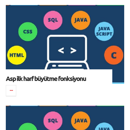
Asp ilk harf büyütme fonksiyonu