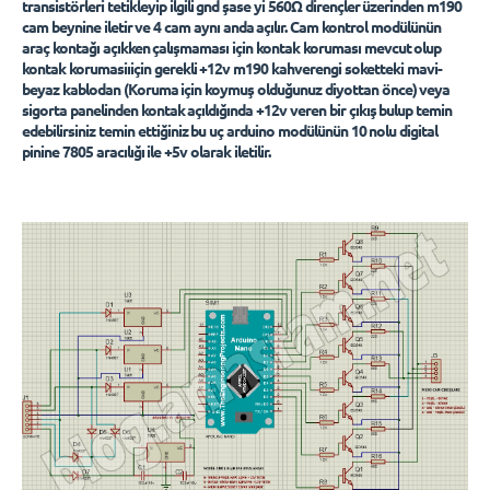
transistörleri tetikleyip ilgili gnd şase yi 560Ω dirençler üzerinden m190
cam beynine iletir ve 4 cam aynı anda açılır. Cam kontrol modülünün
araç kontağı açıkken çalışmaması için kontak koruması mevcut olup
kontak korumasiıiçin gerekli +12v m190 kahverengi soketteki mavi-
beyaz kablodan (Koruma için koymuş olduğunuz diyottan önce) veya
sigorta panelinden kontak
açıldığında +12v veren bir çıkış bulup temin
edebilirsiniz temin ettiğiniz bu uç arduino modülünün 10 nolu digital
pinine 7805 aracılığı ile +5v olarak iletilir.