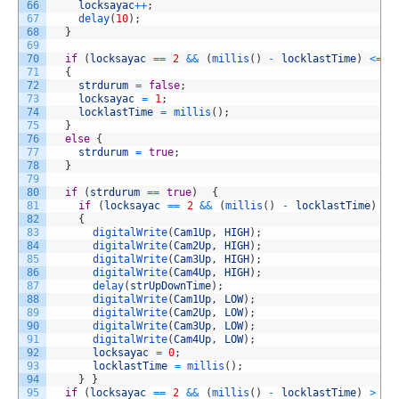
66
locksayac
++
;
67
delay
(
10
)
;
68
}
69
70
if
(
locksayac
==
2
&&
(
millis
(
)
-
locklastTime
)
<=
s
71
{
72
strdurum
=
false
;
73
locksayac
=
1
;
74
locklastTime
=
millis
(
)
;
75
}
76
else
{
77
strdurum
=
true
;
78
}
79
80
if
(
strdurum
==
true
)
{
81
if
(
locksayac
==
2
&&
(
millis
(
)
-
locklastTime
)
<=
82
{
83
digitalWrite
(
Cam1Up
,
HIGH
)
;
84
digitalWrite
(
Cam2Up
,
HIGH
)
;
85
digitalWrite
(
Cam3Up
,
HIGH
)
;
86
digitalWrite
(
Cam4Up
,
HIGH
)
;
87
delay
(
strUpDownTime
)
;
88
digitalWrite
(
Cam1Up
,
LOW
)
;
89
digitalWrite
(
Cam2Up
,
LOW
)
;
90
digitalWrite
(
Cam3Up
,
LOW
)
;
91
digitalWrite
(
Cam4Up
,
LOW
)
;
92
locksayac
=
0
;
93
locklastTime
=
millis
(
)
;
94
}
}
95
if
(
locksayac
==
2
&&
(
millis
(
)
-
locklastTime
)
>
on