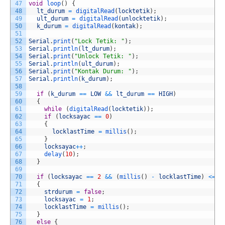
47
void
loop
(
)
{
48
lt_durum
=
digitalRead
(
locktetik
)
;
49
ult_durum
=
digitalRead
(
unlocktetik
)
;
50
k_durum
=
digitalRead
(
kontak
)
;
51
52
Serial
.
print
(
"Lock Tetik: "
)
;
53
Serial
.
println
(
lt_durum
)
;
54
Serial
.
print
(
"Unlock Tetik: "
)
;
55
Serial
.
println
(
ult_durum
)
;
56
Serial
.
print
(
"Kontak Durum: "
)
;
57
Serial
.
println
(
k_durum
)
;
58
59
if
(
k_durum
==
LOW
&&
lt_durum
==
HIGH
)
60
{
61
while
(
digitalRead
(
locktetik
)
)
;
62
if
(
locksayac
==
0
)
63
{
64
locklastTime
=
millis
(
)
;
65
}
66
locksayac
++
;
67
delay
(
10
)
;
68
}
69
70
if
(
locksayac
==
2
&&
(
millis
(
)
-
locklastTime
)
<=
s
71
{
72
strdurum
=
false
;
73
locksayac
=
1
;
74
locklastTime
=
millis
(
)
;
75
}
76
else
{