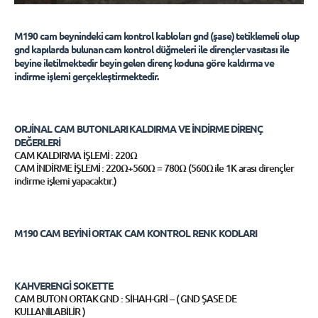
M190 cam beynindeki cam kontrol kabloları gnd (şase) tetiklemeli olup
gnd kapılarda bulunan cam kontrol düğmeleri ile dirençler vasıtası ile
beyine iletilmektedir beyin gelen direnç koduna göre kaldırma ve
indirme işlemi gerçekleştirmektedir.
ORJİNAL CAM BUTONLARI KALDIRMA VE İNDİRME DİRENÇ
DEĞERLERİ
CAM KALDIRMA İŞLEMİ : 220Ω
CAM İNDİRME İŞLEMİ : 220Ω+560Ω = 780Ω (560Ω ile 1K arası dirençler
indirme işlemi yapacaktır.)
M190 CAM BEYİNİ ORTAK CAM KONTROL RENK KODLARI
KAHVERENGİ SOKETTE
CAM BUTON ORTAK GND : SİHAH-GRİ – ( GND ŞASE DE
KULLANİLABİLİR )