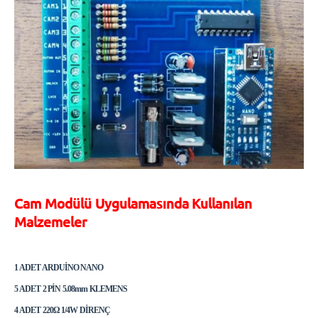
Cam Modülü Uygulamasında Kullanılan
Malzemeler
1 ADET ARDUİNO NANO
5 ADET 2 PİN 5.08mm KLEMENS
4 ADET 220Ω 1/4W DİRENÇ