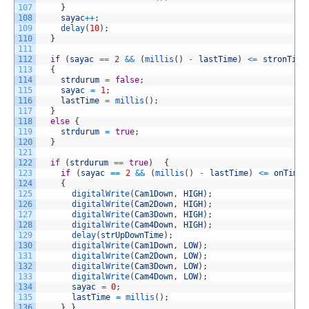
107
}
108
sayac
++
;
109
delay
(
10
)
;
110
}
111
112
if
(
sayac
==
2
&&
(
millis
(
)
-
lastTime
)
<=
stronTime
113
{
114
strdurum
=
false
;
115
sayac
=
1
;
116
lastTime
=
millis
(
)
;
117
}
118
else
{
119
strdurum
=
true
;
120
}
121
122
if
(
strdurum
==
true
)
{
123
if
(
sayac
==
2
&&
(
millis
(
)
-
lastTime
)
<=
onTime
)
124
{
125
digitalWrite
(
Cam1Down
,
HIGH
)
;
126
digitalWrite
(
Cam2Down
,
HIGH
)
;
127
digitalWrite
(
Cam3Down
,
HIGH
)
;
128
digitalWrite
(
Cam4Down
,
HIGH
)
;
129
delay
(
strUpDownTime
)
;
130
digitalWrite
(
Cam1Down
,
LOW
)
;
131
digitalWrite
(
Cam2Down
,
LOW
)
;
132
digitalWrite
(
Cam3Down
,
LOW
)
;
133
digitalWrite
(
Cam4Down
,
LOW
)
;
134
sayac
=
0
;
135
lastTime
=
millis
(
)
;
136
}
}