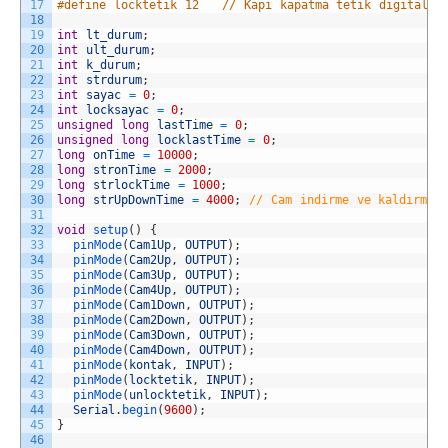
17
#define locktetik 12   // Kapı kapatma tetik digital p
18
19
int
lt_durum
;
20
int
ult_durum
;
21
int
k_durum
;
22
int
strdurum
;
23
int
sayac
=
0
;
24
int
locksayac
=
0
;
25
unsigned
long
lastTime
=
0
;
26
unsigned
long
locklastTime
=
0
;
27
long
onTime
=
10000
;
28
long
stronTime
=
2000
;
29
long
strlockTime
=
1000
;
30
long
strUpDownTime
=
4000
;
// Cam indirme ve kaldırma 
31
32
void
setup
(
)
{
33
pinMode
(
Cam1Up
,
OUTPUT
)
;
34
pinMode
(
Cam2Up
,
OUTPUT
)
;
35
pinMode
(
Cam3Up
,
OUTPUT
)
;
36
pinMode
(
Cam4Up
,
OUTPUT
)
;
37
pinMode
(
Cam1Down
,
OUTPUT
)
;
38
pinMode
(
Cam2Down
,
OUTPUT
)
;
39
pinMode
(
Cam3Down
,
OUTPUT
)
;
40
pinMode
(
Cam4Down
,
OUTPUT
)
;
41
pinMode
(
kontak
,
INPUT
)
;
42
pinMode
(
locktetik
,
INPUT
)
;
43
pinMode
(
unlocktetik
,
INPUT
)
;
44
Serial
.
begin
(
9600
)
;
45
}
46