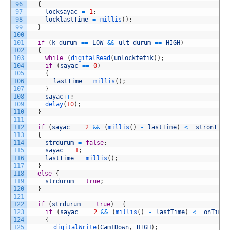
96
{
97
locksayac
=
1
;
98
locklastTime
=
millis
(
)
;
99
}
100
101
if
(
k_durum
==
LOW
&&
ult_durum
==
HIGH
)
102
{
103
while
(
digitalRead
(
unlocktetik
)
)
;
104
if
(
sayac
==
0
)
105
{
106
lastTime
=
millis
(
)
;
107
}
108
sayac
++
;
109
delay
(
10
)
;
110
}
111
112
if
(
sayac
==
2
&&
(
millis
(
)
-
lastTime
)
<=
stronTime
113
{
114
strdurum
=
false
;
115
sayac
=
1
;
116
lastTime
=
millis
(
)
;
117
}
118
else
{
119
strdurum
=
true
;
120
}
121
122
if
(
strdurum
==
true
)
{
123
if
(
sayac
==
2
&&
(
millis
(
)
-
lastTime
)
<=
onTime
)
124
{
125
digitalWrite
(
Cam1Down
,
HIGH
)
;