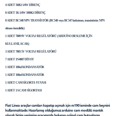
4 ADET 560Ω 1/4W DİRENÇ
8 ADET 1K 1/4W 1000Ω DİRENÇ
8 ADET BC548 NPN TRANSİSTÖR (BC548 veya BC547 farketmez, transistörün NPN
olması önemlidir.)
1 ADET 7809 9V VOLTAJ REGÜLATÖRÜ (ARDUİNO BESLEME İÇİN
KULLANILACAK)
3 ADET 7805 5V VOLTAJ REGÜLATÖRÜ
7 ADET 1N4007 DİYOT
1 ADET 100uf KONDANSATÖR
1 ADET 100nf KONDANSATÖR
1 ADET CAM SİGORTA YUVASI
1 ADET 1A CAM SİGORTASI
Fiat Linea araçlar camları kapatıp açmak için m190 isminde cam beynini
kullanmaktadır. Hazırlamış olduğumuz arduino cam modülü mantık
olarak bizim yerimize aracımızda bulunan orjinal cam butonlarını