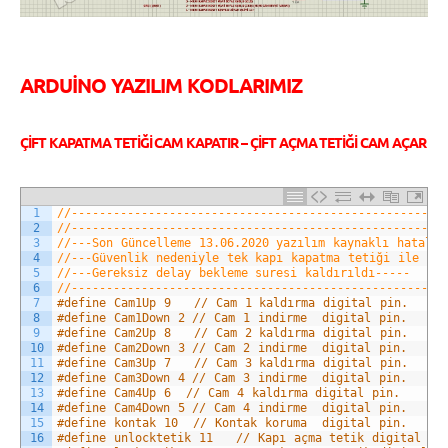
ARDUİNO YAZILIM KODLARIMIZ
ÇİFT KAPATMA TETİĞİ CAM KAPATIR – ÇİFT AÇMA TETİĞİ CAM AÇAR
1
//-----------------------------------------------------
2
//-----------------------------------------------------
3
//---Son Güncelleme 13.06.2020 yazılım kaynaklı hatalar
4
//---Güvenlik nedeniyle tek kapı kapatma tetiği ile cam
5
//---Gereksiz delay bekleme suresi kaldırıldı-----
6
//-----------------------------------------------------
7
#define Cam1Up 9   // Cam 1 kaldırma digital pin.
8
#define Cam1Down 2 // Cam 1 indirme  digital pin.
9
#define Cam2Up 8   // Cam 2 kaldırma digital pin.
10
#define Cam2Down 3 // Cam 2 indirme  digital pin.
11
#define Cam3Up 7   // Cam 3 kaldırma digital pin.
12
#define Cam3Down 4 // Cam 3 indirme  digital pin.
13
#define Cam4Up 6  // Cam 4 kaldırma digital pin.
14
#define Cam4Down 5 // Cam 4 indirme  digital pin.
15
#define kontak 10  // Kontak koruma  digital pin.
16
#define unlocktetik 11   // Kapı açma tetik digital pi