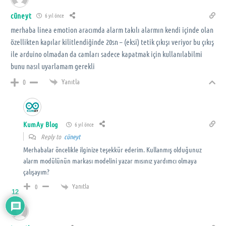
cüneyt
6 yıl önce
merhaba linea emotion aracımda alarm takılı alarmın kendi içinde olan
özellikten kapılar kilitlendiğinde 20sn – (eksi) tetik çıkışı veriyor bu çıkış
ile arduino olmadan da camları sadece kapatmak için kullanılabilmi
bunu nasıl uyarlamam gerekli
Yanıtla
0
KumAy Blog
6 yıl önce
Reply to
cüneyt
Merhabalar öncelikle ilginize teşekkür ederim. Kullanmış olduğunuz
alarm modülünün markası modelini yazar mısınız yardımcı olmaya
çalışayım?
Yanıtla
0
12