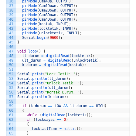
36
pinMode
(
Cam4Up
,
OUTPUT
)
;
37
pinMode
(
Cam1Down
,
OUTPUT
)
;
38
pinMode
(
Cam2Down
,
OUTPUT
)
;
39
pinMode
(
Cam3Down
,
OUTPUT
)
;
40
pinMode
(
Cam4Down
,
OUTPUT
)
;
41
pinMode
(
kontak
,
INPUT
)
;
42
pinMode
(
locktetik
,
INPUT
)
;
43
pinMode
(
unlocktetik
,
INPUT
)
;
44
Serial
.
begin
(
9600
)
;
45
}
46
47
void
loop
(
)
{
48
lt_durum
=
digitalRead
(
locktetik
)
;
49
ult_durum
=
digitalRead
(
unlocktetik
)
;
50
k_durum
=
digitalRead
(
kontak
)
;
51
52
Serial
.
print
(
"Lock Tetik: "
)
;
53
Serial
.
println
(
lt_durum
)
;
54
Serial
.
print
(
"Unlock Tetik: "
)
;
55
Serial
.
println
(
ult_durum
)
;
56
Serial
.
print
(
"Kontak Durum: "
)
;
57
Serial
.
println
(
k_durum
)
;
58
59
if
(
k_durum
==
LOW
&&
lt_durum
==
HIGH
)
60
{
61
while
(
digitalRead
(
locktetik
)
)
;
62
if
(
locksayac
==
0
)
63
{
64
locklastTime
=
millis
(
)
;
65
}