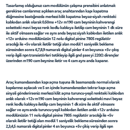
Tasarlamış olduğunuz cam modülünün çalışma prensibini anlatmak
gerekirse camlarımız açıkken araç anahtarından kapı kapatma
düğmesine bastığınızda merkezi kilit kapatma beyaz-siyah renkteki
kablodan anlık olarak 0.50ms +12v m190 cam beyninin kahverengi
soketteki mavi beyaz renk kodlu kabloya iletilip cam beyninin 1 dk süre
ile aktif olmasını sağlar ve aynı anda beyaz siyah kablodan iletilen anlık
+12v arduino modülünüzün 12 nolu digital pinine 7805 regülatör
aracılığı ile +5v olarak iletilir tetiği alan modül 1 saniyelik bekleme
süresinden sonra 6,7,8,9 numaralı digital pinler 4 sn boyunca +5v çıkış
verip ilgili npn transistörleri tetikleyip ilgili gnd şase yi 220Ω dirençler
üzerinden m190 cam beynine iletir ve 4 cam aynı anda kapanır.
Araç kumandasından kapı açma tuşuna ilk basmanızda normal olarak
kapılarınız açılacak ve 5 sn içinde kumandanızdan tekrar kapı açma
sinyali gönderirseniz merkezi kilit açma turuncu-yeşil renkteki kablodan
anlık olarak +12v m190 cam beyninin kahverengi soketteki mavi beyaz
renk kodlu kabloya iletilip cam beyninin 1 dk süre ile aktif olmasını
sağlar ve aynı anda turuncu-yeşil kablodan iletilen anlık +12v arduino
modülünüzün 11 nolu digital pinine 7805 regülatör aracılığı ile +5v
olarak iletilir tetiği alan modül 1 saniyelik bekleme süresinden sonra
2,3,4,5 numaralı digital pinler 4 sn boyunca +5v çikiş verip ilgili npn