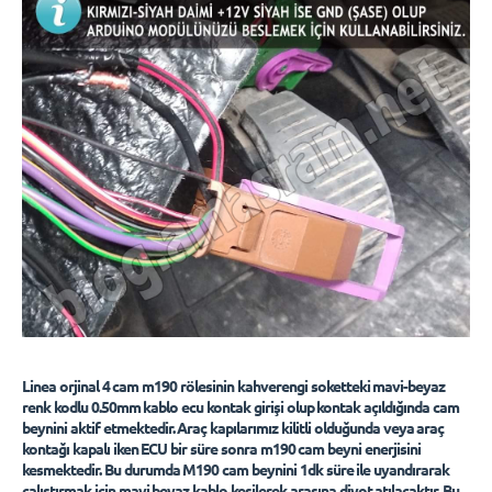
Linea orjinal 4 cam m190 rölesinin kahverengi soketteki mavi-beyaz
renk kodlu 0.50mm kablo ecu kontak girişi olup kontak açıldığında cam
beynini aktif etmektedir. Araç kapılarımız kilitli olduğunda veya araç
kontağı kapalı iken ECU bir süre sonra m190 cam beyni enerjisini
kesmektedir. Bu durumda M190 cam beynini 1dk süre ile uyandırarak
çalıştırmak için mavi beyaz kablo kesilerek arasına diyot atılacaktır. Bu