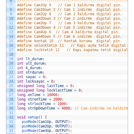
6
//-----------------------------------------------------
7
#define Cam1Up 9   // Cam 1 kaldırma digital pin.
8
#define Cam1Down 2 // Cam 1 indirme  digital pin.
9
#define Cam2Up 8   // Cam 2 kaldırma digital pin.
10
#define Cam2Down 3 // Cam 2 indirme  digital pin.
11
#define Cam3Up 7   // Cam 3 kaldırma digital pin.
12
#define Cam3Down 4 // Cam 3 indirme  digital pin.
13
#define Cam4Up 6  // Cam 4 kaldırma digital pin.
14
#define Cam4Down 5 // Cam 4 indirme  digital pin.
15
#define kontak 10  // Kontak koruma  digital pin.
16
#define unlocktetik 11   // Kapı açma tetik digital pi
17
#define locktetik 12   // Kapı kapatma tetik digital p
18
19
int
lt_durum
;
20
int
ult_durum
;
21
int
k_durum
;
22
int
strdurum
;
23
int
sayac
=
0
;
24
int
locksayac
=
0
;
25
unsigned
long
lastTime
=
0
;
26
unsigned
long
locklastTime
=
0
;
27
long
onTime
=
10000
;
28
long
stronTime
=
2000
;
29
long
strlockTime
=
1000
;
30
long
strUpDownTime
=
4000
;
// Cam indirme ve kaldırma 
31
32
void
setup
(
)
{
33
pinMode
(
Cam1Up
,
OUTPUT
)
;
34
pinMode
(
Cam2Up
,
OUTPUT
)
;
35
pinMode
(
Cam3Up
,
OUTPUT
)
;