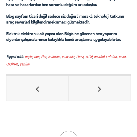
hata ve hasarlardan ben sorumlu değilim arkadaşlar.
‌Blog sayfam ticari değil sadece siz değerli meraklı, teknoloji tutkunu
araç severleri bilgilendirmek amacı gütmektedir.
‌Elektrik elektronik alt yapısı olan Bilgisine güvenen ben yaparım
diyenler çalışmalarımızı kolaylıkla kendi araçlarına uygulayabilirler.
Tagged with:
beyin
,
cam
,
Fiat
,
kaldırma
,
kumanda
,
Linea
,
m190
,
modülü Arduino
,
nano
,
ORJİNAL
,
yazılım