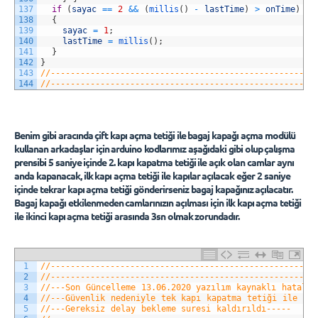
137
if
(
sayac
==
2
&&
(
millis
(
)
-
lastTime
)
>
onTime
)
138
{
139
sayac
=
1
;
140
lastTime
=
millis
(
)
;
141
}
142
}
143
//-----------------------------------------------------
144
//-----------------------------------------------------
Benim gibi aracında çift kapı açma tetiği ile bagaj kapağı açma modülü
kullanan arkadaşlar için arduino kodlarımız aşağıdaki gibi olup çalışma
prensibi 5 saniye içinde 2. kapı kapatma tetiği ile açık olan camlar aynı
anda kapanacak, ilk kapı açma tetiği ile kapılar açılacak eğer 2 saniye
içinde tekrar kapı açma tetiği gönderirseniz bagaj kapağınız açılacatır.
Bagaj kapağı etkilenmeden camlarınızın açılması için ilk kapı açma tetiği
ile ikinci kapı açma tetiği arasında 3sn olmak zorundadır.
1
//-----------------------------------------------------
2
//-----------------------------------------------------
3
//---Son Güncelleme 13.06.2020 yazılım kaynaklı hatalar
4
//---Güvenlik nedeniyle tek kapı kapatma tetiği ile cam
5
//---Gereksiz delay bekleme suresi kaldırıldı-----