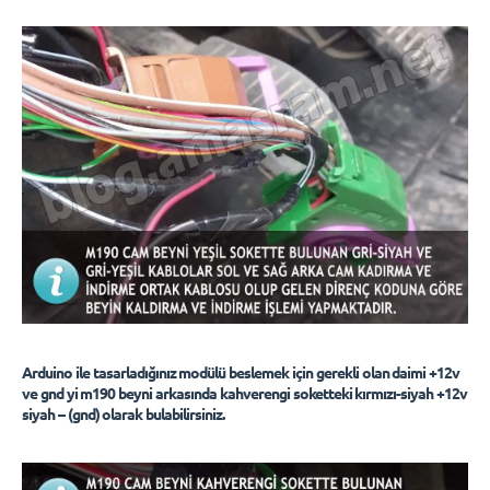
Arduino ile tasarladığınız modülü beslemek için gerekli olan daimi +12v
ve gnd yi m190 beyni arkasında kahverengi soketteki kırmızı-siyah +12v
siyah – (gnd) olarak bulabilirsiniz.