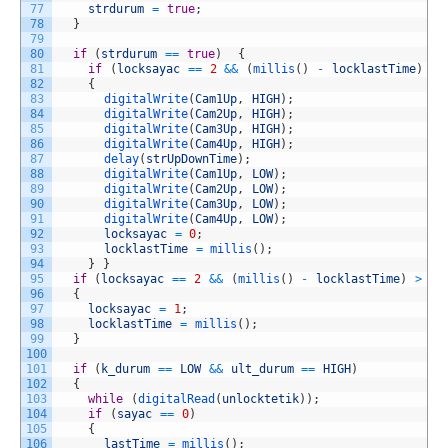
77
strdurum
=
true
;
78
}
79
80
if
(
strdurum
==
true
)
{
81
if
(
locksayac
==
2
&&
(
millis
(
)
-
locklastTime
)
<=
82
{
83
digitalWrite
(
Cam1Up
,
HIGH
)
;
84
digitalWrite
(
Cam2Up
,
HIGH
)
;
85
digitalWrite
(
Cam3Up
,
HIGH
)
;
86
digitalWrite
(
Cam4Up
,
HIGH
)
;
87
delay
(
strUpDownTime
)
;
88
digitalWrite
(
Cam1Up
,
LOW
)
;
89
digitalWrite
(
Cam2Up
,
LOW
)
;
90
digitalWrite
(
Cam3Up
,
LOW
)
;
91
digitalWrite
(
Cam4Up
,
LOW
)
;
92
locksayac
=
0
;
93
locklastTime
=
millis
(
)
;
94
}
}
95
if
(
locksayac
==
2
&&
(
millis
(
)
-
locklastTime
)
>
on
96
{
97
locksayac
=
1
;
98
locklastTime
=
millis
(
)
;
99
}
100
101
if
(
k_durum
==
LOW
&&
ult_durum
==
HIGH
)
102
{
103
while
(
digitalRead
(
unlocktetik
)
)
;
104
if
(
sayac
==
0
)
105
{
106
lastTime
=
millis
(
)
;