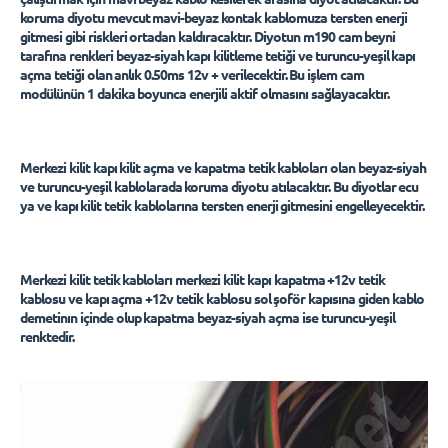
koruma diyotu mevcut mavi-beyaz kontak kablomuza tersten enerji
gitmesi gibi riskleri ortadan kaldıracaktır. Diyotun m190 cam beyni
tarafına renkleri beyaz-siyah kapı kilitleme tetiği ve turuncu-yeşil kapı
açma tetiği olan anlık 0.50ms 12v + verilecektir. Bu işlem cam
modülünün 1 dakika boyunca enerjili aktif olmasını sağlayacaktır.
Merkezi kilit kapı kilit açma ve kapatma tetik kabloları olan beyaz-siyah
ve turuncu-yeşil kablolarada koruma diyotu atılacaktır. Bu diyotlar ecu
ya ve kapı kilit tetik kablolarına tersten enerji gitmesini engelleyecektir.
Merkezi kilit tetik kabloları merkezi kilit kapı kapatma +12v tetik
kablosu ve kapı açma +12v tetik kablosu sol şoför kapısına giden kablo
demetinın içinde olup kapatma beyaz-siyah açma ise turuncu-yeşil
renktedir.