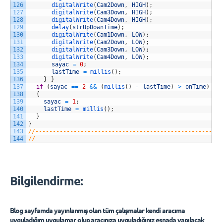
126
digitalWrite
(
Cam2Down
,
HIGH
)
;
127
digitalWrite
(
Cam3Down
,
HIGH
)
;
128
digitalWrite
(
Cam4Down
,
HIGH
)
;
129
delay
(
strUpDownTime
)
;
130
digitalWrite
(
Cam1Down
,
LOW
)
;
131
digitalWrite
(
Cam2Down
,
LOW
)
;
132
digitalWrite
(
Cam3Down
,
LOW
)
;
133
digitalWrite
(
Cam4Down
,
LOW
)
;
134
sayac
=
0
;
135
lastTime
=
millis
(
)
;
136
}
}
137
if
(
sayac
==
2
&&
(
millis
(
)
-
lastTime
)
>
onTime
)
138
{
139
sayac
=
1
;
140
lastTime
=
millis
(
)
;
141
}
142
}
143
//-----------------------------------------------------
144
//-----------------------------------------------------
Bilgilendirme:
Blog sayfamda yayınlanmış olan tüm çalışmalar kendi aracıma
uyguladığım uygulamar olup aracınıza uyguladığınız esnada yapılacak