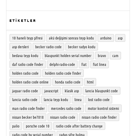
ETİKETLER
10 haneli teyp şifresi
akü değişimi sonrası teyp kodu
arduino
asp
asp dersleri
becker radio code
becker radyo kodu
bedava teyp kodu
blaupunkt holden serial number
bravo
cam
daf radio code finder
delphi-radio-code
fiat
fiat linea
holden radio code
holden radio code finder
holden radio code online
honda radio code
html
jaguar radio code
javascript
klasik asp
lancia blaupunkt code
lancia radio code
lancia teyp kodu
linea
lost radio code
man radio code finder
mercedes radio code
motor kontrol sistemi
nissan becker be7818
nissan radio code
nissan radio code finder
palio
porsche code 10
radio code after battery change
radio code by serial number
radyo şifre bulma