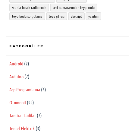
scania bosch radio code
seri numarasından teyp kodu
teyp kodu sorgulama
teyp şifresi
vbscript
yazılım
KATEGORILER
Android
(2)
Arduino
(7)
Asp Programlama
(6)
Otomobil
(99)
Tamirat Tadilat
(7)
Temel Elektrik
(3)