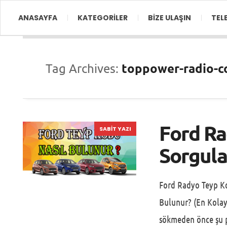
ANASAYFA
KATEGORİLER
BİZE ULAŞIN
TEL
toppower-radio-c
Tag Archives:
Ford R
SABIT YAZI
Sorgula
Ford Radyo Teyp K
Bulunur? (En Kola
sökmeden önce şu p