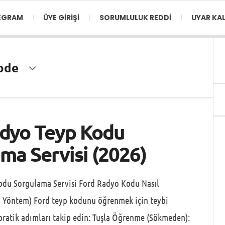
EGRAM
ÜYE GIRIŞI
SORUMLULUK REDDI
UYAR KAL
ode
adyo Teyp Kodu
ma Servisi (2026)
odu Sorgulama Servisi Ford Radyo Kodu Nasıl
y Yöntem) Ford teyp kodunu öğrenmek için teybi
ratik adımları takip edin: Tuşla Öğrenme (Sökmeden):