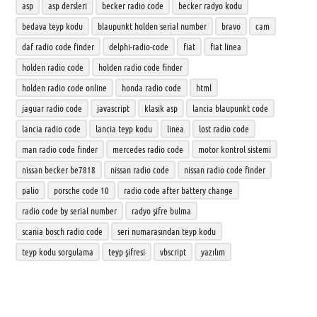
asp
asp dersleri
becker radio code
becker radyo kodu
bedava teyp kodu
blaupunkt holden serial number
bravo
cam
daf radio code finder
delphi-radio-code
fiat
fiat linea
holden radio code
holden radio code finder
holden radio code online
honda radio code
html
jaguar radio code
javascript
klasik asp
lancia blaupunkt code
lancia radio code
lancia teyp kodu
linea
lost radio code
man radio code finder
mercedes radio code
motor kontrol sistemi
nissan becker be7818
nissan radio code
nissan radio code finder
palio
porsche code 10
radio code after battery change
radio code by serial number
radyo şifre bulma
scania bosch radio code
seri numarasından teyp kodu
teyp kodu sorgulama
teyp şifresi
vbscript
yazılım