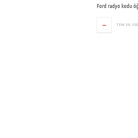
Ford radyo kodu öğr
TEM 20, 20