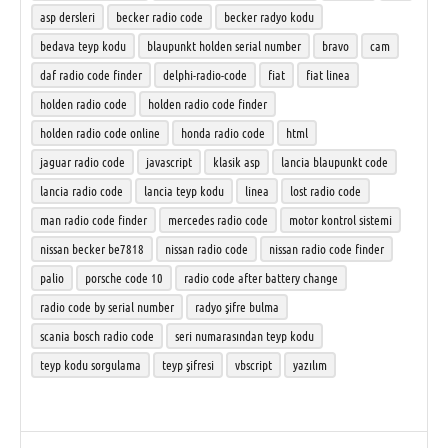
asp dersleri
becker radio code
becker radyo kodu
bedava teyp kodu
blaupunkt holden serial number
bravo
cam
daf radio code finder
delphi-radio-code
fiat
fiat linea
holden radio code
holden radio code finder
holden radio code online
honda radio code
html
jaguar radio code
javascript
klasik asp
lancia blaupunkt code
lancia radio code
lancia teyp kodu
linea
lost radio code
man radio code finder
mercedes radio code
motor kontrol sistemi
nissan becker be7818
nissan radio code
nissan radio code finder
palio
porsche code 10
radio code after battery change
radio code by serial number
radyo şifre bulma
scania bosch radio code
seri numarasından teyp kodu
teyp kodu sorgulama
teyp şifresi
vbscript
yazılım