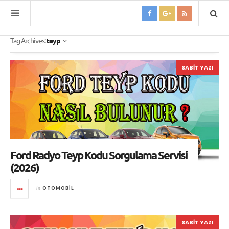
Tag Archives:
teyp
SABIT YAZI
Ford Radyo Teyp Kodu Sorgulama Servisi
(2026)
in
OTOMOBIL
SABIT YAZI