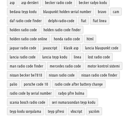
asp
asp dersleri
becker radio code
becker radyo kodu
bedava teyp kodu
blaupunkt holden serial number
bravo
cam
daf radio code finder
delphi-radio-code
fiat
fiat linea
holden radio code
holden radio code finder
holden radio code online
honda radio code
html
jaguar radio code
javascript
klasik asp
lancia blaupunkt code
lancia radio code
lancia teyp kodu
linea
lost radio code
man radio code finder
mercedes radio code
motor kontrol sistemi
nissan becker be7818
nissan radio code
nissan radio code finder
palio
porsche code 10
radio code after battery change
radio code by serial number
radyo şifre bulma
scania bosch radio code
seri numarasından teyp kodu
teyp kodu sorgulama
teyp şifresi
vbscript
yazılım