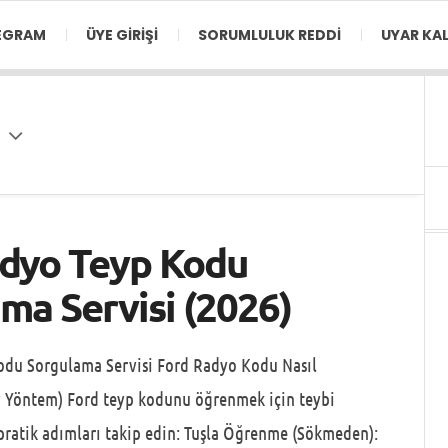
EGRAM
ÜYE GIRIŞI
SORUMLULUK REDDI
UYAR KAL
adyo Teyp Kodu
ma Servisi (2026)
odu Sorgulama Servisi Ford Radyo Kodu Nasıl
y Yöntem) Ford teyp kodunu öğrenmek için teybi
ratik adımları takip edin: Tuşla Öğrenme (Sökmeden):