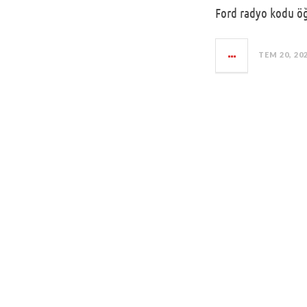
Ford radyo kodu öğr
TEM 20, 20