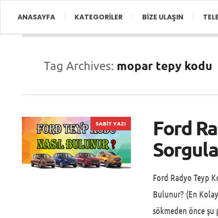
ANASAYFA
KATEGORİLER
BİZE ULAŞIN
TEL
mopar tepy kodu
Tag Archives:
Ford R
SABIT YAZI
Sorgula
Ford Radyo Teyp K
Bulunur? (En Kola
sökmeden önce şu p