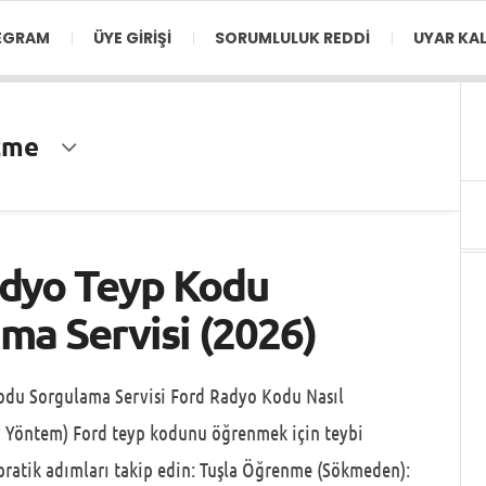
EGRAM
ÜYE GIRIŞI
SORUMLULUK REDDI
UYAR KAL
zme
adyo Teyp Kodu
ma Servisi (2026)
odu Sorgulama Servisi Ford Radyo Kodu Nasıl
y Yöntem) Ford teyp kodunu öğrenmek için teybi
ratik adımları takip edin: Tuşla Öğrenme (Sökmeden):