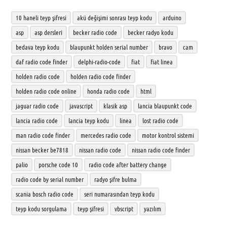
10 haneli teyp şifresi
akü değişimi sonrası teyp kodu
arduino
asp
asp dersleri
becker radio code
becker radyo kodu
bedava teyp kodu
blaupunkt holden serial number
bravo
cam
daf radio code finder
delphi-radio-code
fiat
fiat linea
holden radio code
holden radio code finder
holden radio code online
honda radio code
html
jaguar radio code
javascript
klasik asp
lancia blaupunkt code
lancia radio code
lancia teyp kodu
linea
lost radio code
man radio code finder
mercedes radio code
motor kontrol sistemi
nissan becker be7818
nissan radio code
nissan radio code finder
palio
porsche code 10
radio code after battery change
radio code by serial number
radyo şifre bulma
scania bosch radio code
seri numarasından teyp kodu
teyp kodu sorgulama
teyp şifresi
vbscript
yazılım