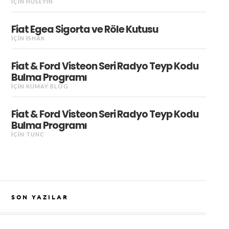
IÇIN
HÜSEYIN
Fiat Egea Sigorta ve Röle Kutusu
IÇIN
İSHAK
Fiat & Ford Visteon Seri Radyo Teyp Kodu
Bulma Programı
IÇIN
KUMAY BLOG
Fiat & Ford Visteon Seri Radyo Teyp Kodu
Bulma Programı
IÇIN
TUNC
SON YAZILAR