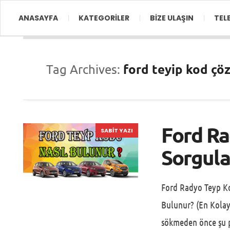
ANASAYFA
KATEGORİLER
BİZE ULAŞIN
TEL
ford teyip kod çö
Tag Archives:
Ford R
SABIT YAZI
Sorgula
Ford Radyo Teyp K
Bulunur? (En Kola
sökmeden önce şu p