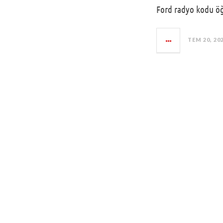
Ford radyo kodu öğr
TEM 20, 20