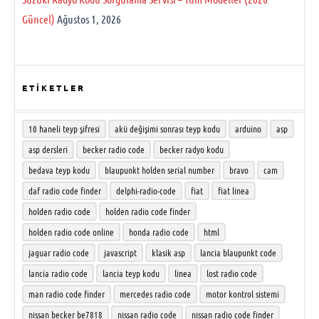
Güncel)
Ağustos 1, 2026
ETİKETLER
10 haneli teyp şifresi
akü değişimi sonrası teyp kodu
arduino
asp
asp dersleri
becker radio code
becker radyo kodu
bedava teyp kodu
blaupunkt holden serial number
bravo
cam
daf radio code finder
delphi-radio-code
fiat
fiat linea
holden radio code
holden radio code finder
holden radio code online
honda radio code
html
jaguar radio code
javascript
klasik asp
lancia blaupunkt code
lancia radio code
lancia teyp kodu
linea
lost radio code
man radio code finder
mercedes radio code
motor kontrol sistemi
nissan becker be7818
nissan radio code
nissan radio code finder