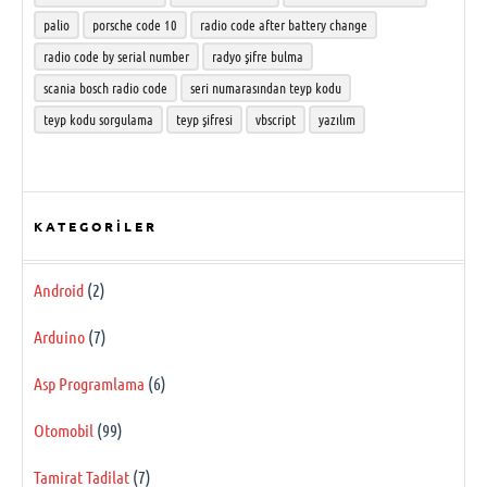
palio
porsche code 10
radio code after battery change
radio code by serial number
radyo şifre bulma
scania bosch radio code
seri numarasından teyp kodu
teyp kodu sorgulama
teyp şifresi
vbscript
yazılım
KATEGORILER
Android
(2)
Arduino
(7)
Asp Programlama
(6)
Otomobil
(99)
Tamirat Tadilat
(7)