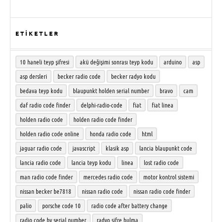
ETİKETLER
10 haneli teyp şifresi
akü değişimi sonrası teyp kodu
arduino
asp
asp dersleri
becker radio code
becker radyo kodu
bedava teyp kodu
blaupunkt holden serial number
bravo
cam
daf radio code finder
delphi-radio-code
fiat
fiat linea
holden radio code
holden radio code finder
holden radio code online
honda radio code
html
jaguar radio code
javascript
klasik asp
lancia blaupunkt code
lancia radio code
lancia teyp kodu
linea
lost radio code
man radio code finder
mercedes radio code
motor kontrol sistemi
nissan becker be7818
nissan radio code
nissan radio code finder
palio
porsche code 10
radio code after battery change
radio code by serial number
radyo şifre bulma