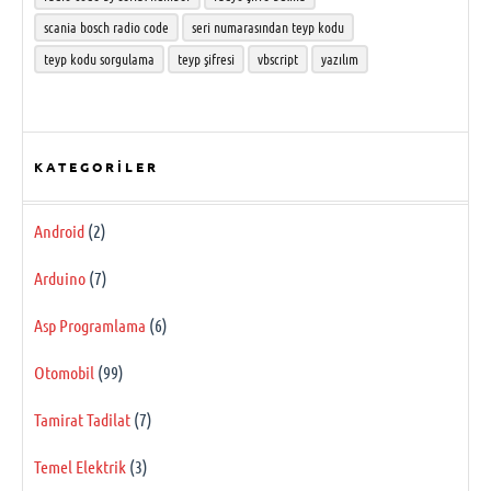
scania bosch radio code
seri numarasından teyp kodu
teyp kodu sorgulama
teyp şifresi
vbscript
yazılım
KATEGORILER
Android
(2)
Arduino
(7)
Asp Programlama
(6)
Otomobil
(99)
Tamirat Tadilat
(7)
Temel Elektrik
(3)