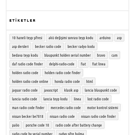
ETİKETLER
10 haneli teyp şifresi
akü değişimi sonrası teyp kodu
arduino
asp
asp dersleri
becker radio code
becker radyo kodu
bedava teyp kodu
blaupunkt holden serial number
bravo
cam
daf radio code finder
delphi-radio-code
fiat
fiat linea
holden radio code
holden radio code finder
holden radio code online
honda radio code
html
jaguar radio code
javascript
klasik asp
lancia blaupunkt code
lancia radio code
lancia teyp kodu
linea
lost radio code
man radio code finder
mercedes radio code
motor kontrol sistemi
nissan becker be7818
nissan radio code
nissan radio code finder
palio
porsche code 10
radio code after battery change
radio code by serial number
radyo şifre bulma