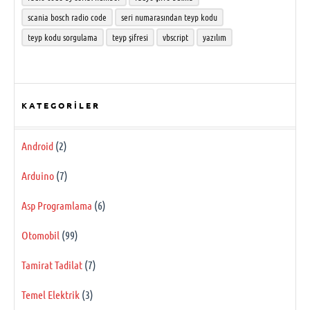
scania bosch radio code
seri numarasından teyp kodu
teyp kodu sorgulama
teyp şifresi
vbscript
yazılım
KATEGORILER
Android
(2)
Arduino
(7)
Asp Programlama
(6)
Otomobil
(99)
Tamirat Tadilat
(7)
Temel Elektrik
(3)