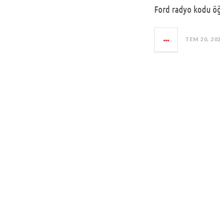
Ford radyo kodu öğr
TEM 20, 20