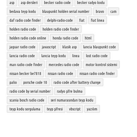
asp
asp dersleri
becker radio code
becker radyo kodu
bedava teyp kodu
blaupunkt holden serial number
bravo
cam
daf radio code finder
delphi-radio-code
fiat
fiat linea
holden radio code
holden radio code finder
holden radio code online
honda radio code
html
jaguar radio code
javascript
klasik asp
lancia blaupunkt code
lancia radio code
lancia teyp kodu
linea
lost radio code
man radio code finder
mercedes radio code
motor kontrol sistemi
nissan becker be7818
nissan radio code
nissan radio code finder
palio
porsche code 10
radio code after battery change
radio code by serial number
radyo şifre bulma
scania bosch radio code
seri numarasından teyp kodu
teyp kodu sorgulama
teyp şifresi
vbscript
yazılım