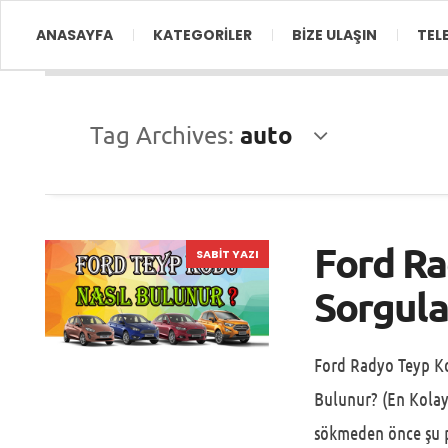
ANASAYFA
KATEGORİLER
BİZE ULAŞIN
TEL
auto
Tag Archives:
Ford R
SABIT YAZI
Sorgula
Ford Radyo Teyp K
Bulunur? (En Kola
sökmeden önce şu p