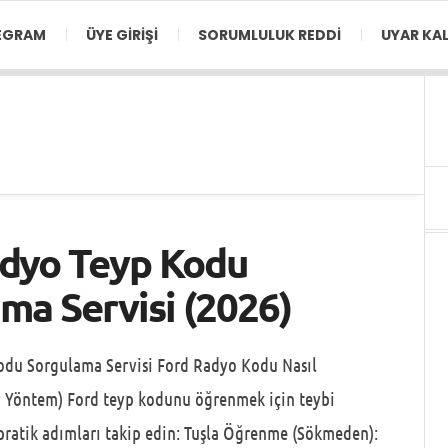
EGRAM
ÜYE GIRIŞI
SORUMLULUK REDDI
UYAR KAL
adyo Teyp Kodu
ma Servisi (2026)
odu Sorgulama Servisi Ford Radyo Kodu Nasıl
y Yöntem) Ford teyp kodunu öğrenmek için teybi
ratik adımları takip edin: Tuşla Öğrenme (Sökmeden):