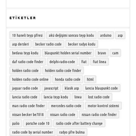
ETİKETLER
10 haneli teyp şifresi
akü değişimi sonrası teyp kodu
arduino
asp
asp dersleri
becker radio code
becker radyo kodu
bedava teyp kodu
blaupunkt holden serial number
bravo
cam
daf radio code finder
delphi-radio-code
fiat
fiat linea
holden radio code
holden radio code finder
holden radio code online
honda radio code
html
jaguar radio code
javascript
klasik asp
lancia blaupunkt code
lancia radio code
lancia teyp kodu
linea
lost radio code
man radio code finder
mercedes radio code
motor kontrol sistemi
nissan becker be7818
nissan radio code
nissan radio code finder
palio
porsche code 10
radio code after battery change
radio code by serial number
radyo şifre bulma