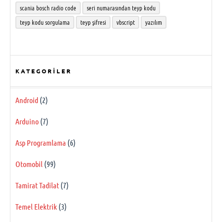
scania bosch radio code
seri numarasından teyp kodu
teyp kodu sorgulama
teyp şifresi
vbscript
yazılım
KATEGORILER
Android
(2)
Arduino
(7)
Asp Programlama
(6)
Otomobil
(99)
Tamirat Tadilat
(7)
Temel Elektrik
(3)