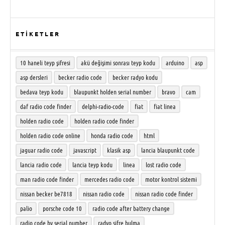
ETİKETLER
10 haneli teyp şifresi
akü değişimi sonrası teyp kodu
arduino
asp
asp dersleri
becker radio code
becker radyo kodu
bedava teyp kodu
blaupunkt holden serial number
bravo
cam
daf radio code finder
delphi-radio-code
fiat
fiat linea
holden radio code
holden radio code finder
holden radio code online
honda radio code
html
jaguar radio code
javascript
klasik asp
lancia blaupunkt code
lancia radio code
lancia teyp kodu
linea
lost radio code
man radio code finder
mercedes radio code
motor kontrol sistemi
nissan becker be7818
nissan radio code
nissan radio code finder
palio
porsche code 10
radio code after battery change
radio code by serial number
radyo şifre bulma