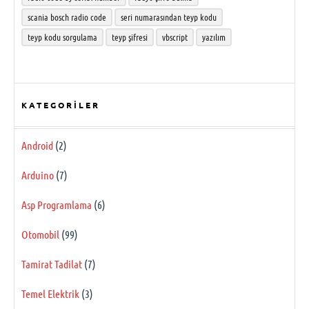
scania bosch radio code
seri numarasından teyp kodu
teyp kodu sorgulama
teyp şifresi
vbscript
yazılım
KATEGORILER
Android
(2)
Arduino
(7)
Asp Programlama
(6)
Otomobil
(99)
Tamirat Tadilat
(7)
Temel Elektrik
(3)