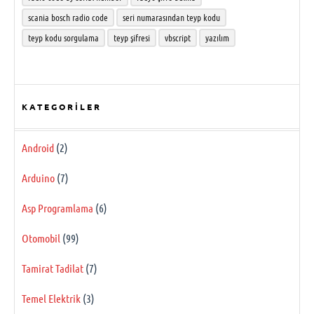
scania bosch radio code
seri numarasından teyp kodu
teyp kodu sorgulama
teyp şifresi
vbscript
yazılım
KATEGORILER
Android
(2)
Arduino
(7)
Asp Programlama
(6)
Otomobil
(99)
Tamirat Tadilat
(7)
Temel Elektrik
(3)