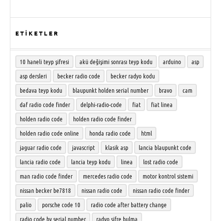
ETİKETLER
10 haneli teyp şifresi
akü değişimi sonrası teyp kodu
arduino
asp
asp dersleri
becker radio code
becker radyo kodu
bedava teyp kodu
blaupunkt holden serial number
bravo
cam
daf radio code finder
delphi-radio-code
fiat
fiat linea
holden radio code
holden radio code finder
holden radio code online
honda radio code
html
jaguar radio code
javascript
klasik asp
lancia blaupunkt code
lancia radio code
lancia teyp kodu
linea
lost radio code
man radio code finder
mercedes radio code
motor kontrol sistemi
nissan becker be7818
nissan radio code
nissan radio code finder
palio
porsche code 10
radio code after battery change
radio code by serial number
radyo şifre bulma