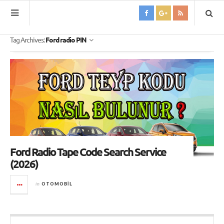
Tag Archives:
Ford radio PIN
Ford Radio Tape Code Search Service
(2026)
in
OTOMOBIL