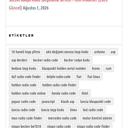
Güncel)
Ağustos 1, 2026
ETİKETLER
10 haneli teyp şifresi
akü değişimi sonrası teyp kodu
arduino
asp
asp dersleri
becker radio code
becker radyo kodu
bedava teyp kodu
blaupunkt holden serial number
bravo
cam
daf radio code finder
delphi-radio-code
fiat
fiat linea
holden radio code
holden radio code finder
holden radio code online
honda radio code
html
jaguar radio code
javascript
klasik asp
lancia blaupunkt code
lancia radio code
lancia teyp kodu
linea
lost radio code
man radio code finder
mercedes radio code
motor kontrol sistemi
nissan becker be7818
nissan radio code
nissan radio code finder