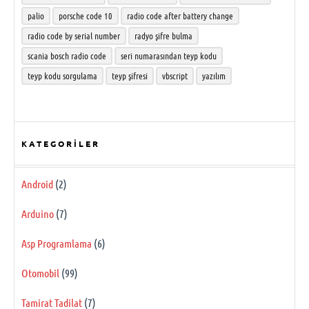
palio
porsche code 10
radio code after battery change
radio code by serial number
radyo şifre bulma
scania bosch radio code
seri numarasından teyp kodu
teyp kodu sorgulama
teyp şifresi
vbscript
yazılım
KATEGORILER
Android
(2)
Arduino
(7)
Asp Programlama
(6)
Otomobil
(99)
Tamirat Tadilat
(7)