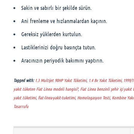
Sakin ve sabırlı bir şekilde sürün.
Ani frenleme ve hızlanmalardan kaçının.
Gereksiz yüklerden kurtulun.
Lastiklerinizi doğru basınçta tutun.
Aracınızın periyodik bakımını yaptırın.
Tagged with:
1.3 Multijet 90HP Yakıt Tüketimi
,
1.4 8v Yakıt Tüketimi
,
1999/1
yakıt tüketen Fiat Linea modeli hangisi?
,
Fiat Linea benzinli şehir içi yakıt
yakıt tüketimi
,
fiat-linea-yakit-tuketimi
,
Homologasyon Testi
,
Kombine Yakı
Tasarrufu