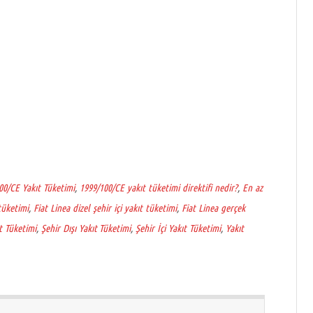
00/CE Yakıt Tüketimi
,
1999/100/CE yakıt tüketimi direktifi nedir?
,
En az
 tüketimi
,
Fiat Linea dizel şehir içi yakıt tüketimi
,
Fiat Linea gerçek
t Tüketimi
,
Şehir Dışı Yakıt Tüketimi
,
Şehir İçi Yakıt Tüketimi
,
Yakıt