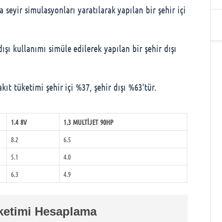
 seyir simulasyonları yaratılarak yapılan bir şehir içi
ışı kullanımı simüle edilerek yapılan bir şehir dışı
ıt tüketimi şehir içi %37, şehir dışı %63’tür.
1.4 8V
1.3 MULTIJET 90HP
8.2
6.5
5.1
4.0
6.3
4.9