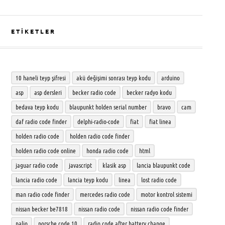
ETIKETLER
10 haneli teyp şifresi
akü değişimi sonrası teyp kodu
arduino
asp
asp dersleri
becker radio code
becker radyo kodu
bedava teyp kodu
blaupunkt holden serial number
bravo
cam
daf radio code finder
delphi-radio-code
fiat
fiat linea
holden radio code
holden radio code finder
holden radio code online
honda radio code
html
jaguar radio code
javascript
klasik asp
lancia blaupunkt code
lancia radio code
lancia teyp kodu
linea
lost radio code
man radio code finder
mercedes radio code
motor kontrol sistemi
nissan becker be7818
nissan radio code
nissan radio code finder
palio
porsche code 10
radio code after battery change