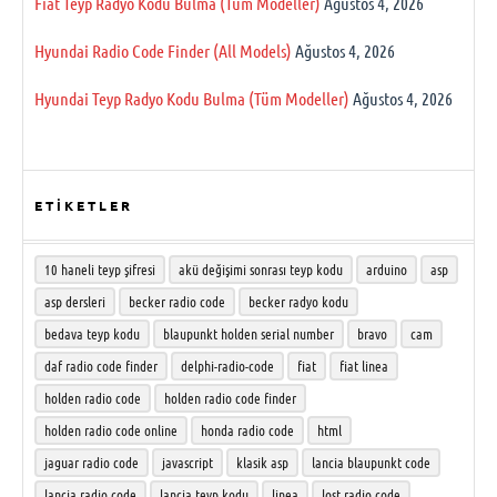
Fiat Teyp Radyo Kodu Bulma (Tüm Modeller)
Ağustos 4, 2026
Hyundai Radio Code Finder (All Models)
Ağustos 4, 2026
Hyundai Teyp Radyo Kodu Bulma (Tüm Modeller)
Ağustos 4, 2026
ETIKETLER
10 haneli teyp şifresi
akü değişimi sonrası teyp kodu
arduino
asp
asp dersleri
becker radio code
becker radyo kodu
bedava teyp kodu
blaupunkt holden serial number
bravo
cam
daf radio code finder
delphi-radio-code
fiat
fiat linea
holden radio code
holden radio code finder
holden radio code online
honda radio code
html
jaguar radio code
javascript
klasik asp
lancia blaupunkt code
lancia radio code
lancia teyp kodu
linea
lost radio code