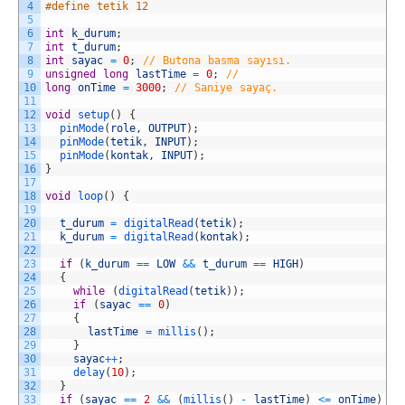
4
#define tetik 12
5
6
int
k_durum
;
7
int
t_durum
;
8
int
sayac
=
0
;
// Butona basma sayısı.
9
unsigned
long
lastTime
=
0
;
//
10
long
onTime
=
3000
;
// Saniye sayaç.
11
12
void
setup
(
)
{
13
pinMode
(
role
,
OUTPUT
)
;
14
pinMode
(
tetik
,
INPUT
)
;
15
pinMode
(
kontak
,
INPUT
)
;
16
}
17
18
void
loop
(
)
{
19
20
t_durum
=
digitalRead
(
tetik
)
;
21
k_durum
=
digitalRead
(
kontak
)
;
22
23
if
(
k_durum
==
LOW
&&
t_durum
==
HIGH
)
24
{
25
while
(
digitalRead
(
tetik
)
)
;
26
if
(
sayac
==
0
)
27
{
28
lastTime
=
millis
(
)
;
29
}
30
sayac
++
;
31
delay
(
10
)
;
32
}
33
if
(
sayac
==
2
&&
(
millis
(
)
-
lastTime
)
<=
onTime
)