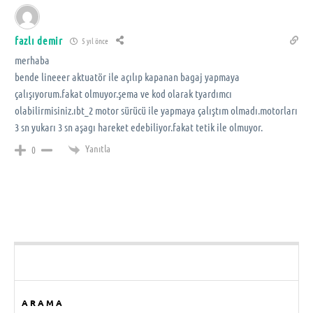
fazlı demir
5 yıl önce
merhaba
bende lineeer aktuatör ile açılıp kapanan bagaj yapmaya
çalışıyorum.fakat olmuyor.şema ve kod olarak tyardımcı
olabilirmisiniz.ıbt_2 motor sürücü ile yapmaya çalıştım olmadı.motorları
3 sn yukarı 3 sn aşagı hareket edebiliyor.fakat tetik ile olmuyor.
Yanıtla
0
ARAMA