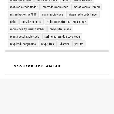
man radio code finder
mercedes radio code
motor kontrol sistemi
nissan becker be7818
nissan radio code
nissan radio code finder
palio
porsche code 10
radio code after battery change
radio code by serial number
radyo şifre bulma
scania bosch radio code
seri numarasından teyp kodu
teyp kodu sorgulama
teyp şifresi
vbscript
yazılım
SPONSOR REKLAMLAR