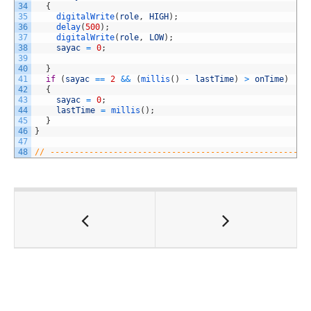
34
{
35
digitalWrite
(
role
,
HIGH
)
;
36
delay
(
500
)
;
37
digitalWrite
(
role
,
LOW
)
;
38
sayac
=
0
;
39
40
}
41
if
(
sayac
==
2
&&
(
millis
(
)
-
lastTime
)
>
onTime
)
42
{
43
sayac
=
0
;
44
lastTime
=
millis
(
)
;
45
}
46
}
47
48
// -----------------------------------------------------