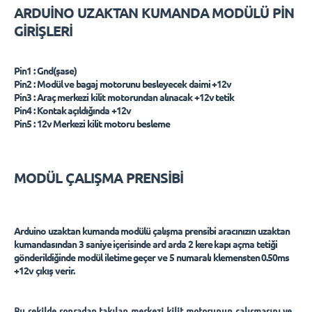
ARDUİNO UZAKTAN KUMANDA MODÜLÜ PİN
GİRİŞLERİ
Pin1 : Gnd(şase)
Pin2 : Modül ve bagaj motorunu besleyecek daimi +12v
Pin3 : Araç merkezi kilit motorundan alınacak +12v tetik
Pin4 : Kontak açıldığında +12v
Pin5 : 12v Merkezi kilit motoru besleme
MODÜL ÇALIŞMA PRENSİBİ
Arduino uzaktan kumanda modülü çalışma prensibi aracınızın uzaktan
kumandasından 3 saniye içerisinde ard arda 2 kere kapı açma tetiği
gönderildiğinde modül iletime geçer ve 5 numaralı klemensten 0.50ms
+12v çıkış verir.
Bu şekilde sonradan takılan merkezi kilit motorunun çalışmasını ve